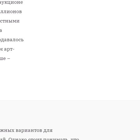
 аукционе
миллионов
вестными
а
одавалось
м арт-
ше –
ожных вариантов для
й. Однако стоит понимать, что