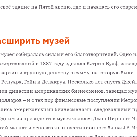
 своё здание на Пятой авеню, где и началась его совре
асширить музей
музея собиралась силами его благотворителей. Одно 
жертвований в 1887 году сделала Кэтрин Вулф, завещ
 картин и крупную денежную сумму, на которую были
Ренуара, Гойи и Делакруа. Несколько лет спустя Джейк
лен династии американских бизнесменов, завещал муз
олларов – и с тех пор финансовые поступления Метр
ались американскими бизнесменами, следовавшими п
Одним из президентов музея являлся Джон Пирпонт М
ий магнат и основатель инвестиционного банка J.P. Mo
й смерти он завещал музею настолько большую коллек