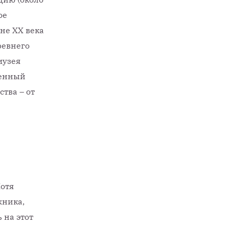
ое
не XX века
ревнего
музея
венный
тва – от
Хотя
жника,
 на этот