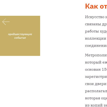
Как о
Искусство 
связаны др
работы худ
предшествующее
событие
коллекции 
соединения
Метрополит
который еж
основан 15
зарегистри
свои двери
располагал
которая оц
из копий з