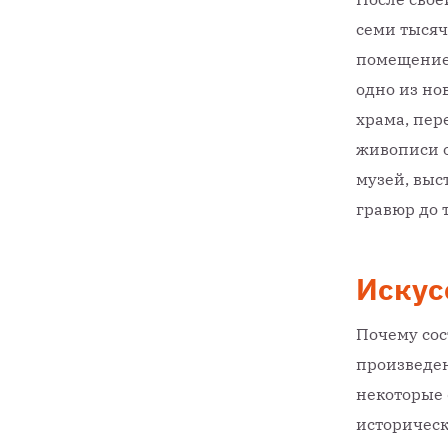
семи тысяч
помещение.
одно из но
храма, пер
живописи 
музей, выс
гравюр до 
Искус
Почему сос
произведен
некоторые 
историческ