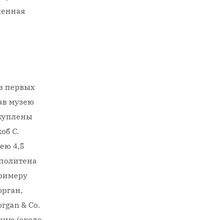
менная
из первых
ав музею
 куплены
об С.
ею 4,5
ополитена
римеру
орган,
rgan & Co.
цию (около