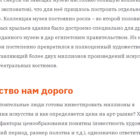
 экспонатов), что для неё пришлось построить отдельн
 Коллекция музея постоянно росла – во второй полови
вых крыльев здания было достроено специально для д
еданного музею в дар египетским правительством. Из 
он постепенно превратился в полноценный художест
тавляющий более двух миллионов произведений искусс
театральных костюмов.
ство нам дорого
тоятельные люди готовы инвестировать миллионы в
ия искусства и как определяется цена на арт-рынке? 
факторы ценообразования понятны (известность худо
ий период, размер полотна и т.д.), однозначно ответить