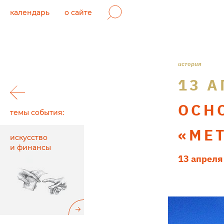
календарь
о сайте
история
13 А
ОСН
темы события:
«МЕ
искусство
и финансы
13 апреля