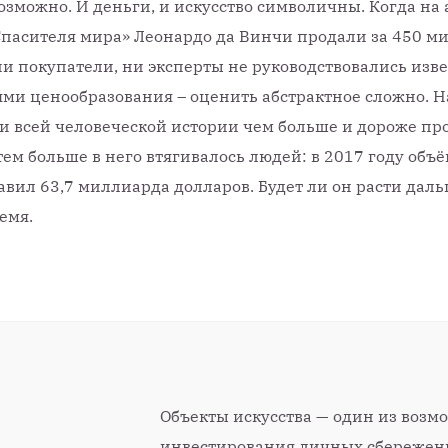
озможно. И деньги, и искусство символичны. Когда на
 «Спасителя мира» Леонардо да Винчи продали за 450 
ни покупатели, ни эксперты не руководствовались из
ми ценообразования – оценить абстрактное сложно. Н
 всей человеческой истории чем больше и дороже пр
 тем больше в него втягивалось людей: в 2017 году объё
авил 63,7 миллиарда долларов. Будет ли он расти даль
емя.
Объекты искусства — один из возм
инвестирования личных сбережени