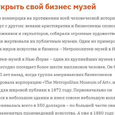
ткрыть свой бизнес музей
и коммерция на протяжении всей человеческой истори
уг с другом: веками аристократия и бизнесмены спон
ожников и скульпторов, собирали огромные художест
и жертвовали их публичным музеям. Один из пример
 миров искусства и бизнеса – Метрополитен-музей в 
ен-музей в Нью-Йорке – один из крупнейших музеев 
егодно посещает более шести миллионов человек. Он 
0 лет назад, когда группа американских бизнесменов
ровала корпорацию «The Metropolitan Museum of Art», 
 для широкой публики в 1872 году. Первоначально он
ся в небольшом здании и имел совсем небольшую кол
енивалась всего в 350 долларов – по большей части она
наменитых произведений искусства. А уже в 1880 году