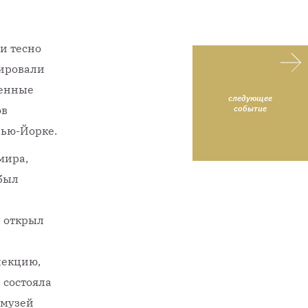
и тесно
сировали
венные
следующее
ов
событие
Нью-Йорке.
мира,
был
и открыл
лекцию,
 состояла
 музей