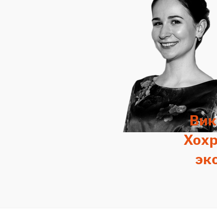
Вик
Хохр
эк