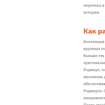
переехал в
история.
Как р
Коллекция 
крупных по
больше ста
оригиналы 
Роджерс, ч
миллиона д
обеспечив
Роджерса. 
американск
После свое