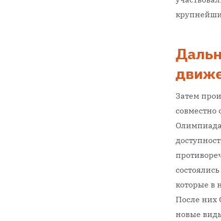
крупнейши
Дальн
движ
Затем про
совместно 
Олимпиада 
доступност
противореч
состоялись
которые в 
После них 
новые виды