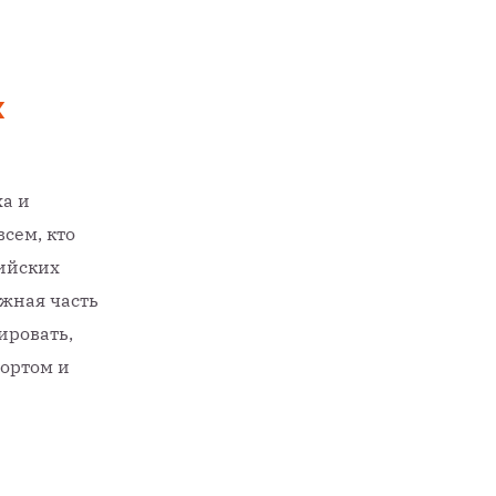
х
а и
сем, кто
ийских
ажная часть
ировать,
портом и