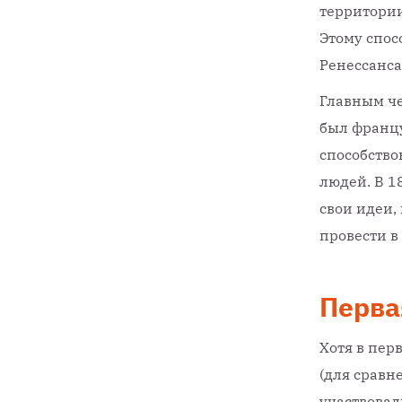
территории
Этому спос
Ренессанса
Главным ч
был францу
способство
людей. В 1
свои идеи,
провести в
Перва
Хотя в пер
(для сравн
участвовал