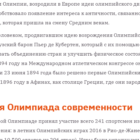
 Олимпии, возродили в Европе идеи олимпийского д
обствовало появление интереса к античности, связанно
, которая пришла на смену Средним векам.
еловеком, продвигавшим идею возрождения Олимпийс
зский барон Пьер де Кубертен, который с их помощью
вать объединению стран и улучшить физическое состо
894 году на Международном атлетическом конгрессе о
 и 23 июня 1894 года было решено первые Олимпийск
 1896 году в Афинах, как столице Греции, где они заро
я Олимпиада современности
вой Олимпиаде принял участие всего 241 спортсмен из
ения: в летних Олимпийских играх 2016 в Рио-де-Жан
и 10 500 атлетов из 206 стран), Игры были успешными