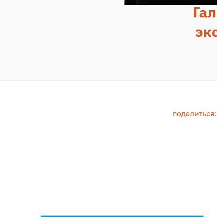
Гал
эк
поделиться: