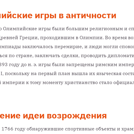
ийские игры в античности
о Олимпийские игры были большим религиозным и с
ревней Греции, проходившим в Олимпии. Во время в
импиады заключалось перемирие, и люди могли спок
ся по стране, заключать сделки, проводить дипломат
 393 году до н. э. игры были запрещены римским импе
I, поскольку на первый план вышла их языческая сос
й империи к тому моменту христианство стало официа
ение идеи возрождения
в 1766 году обнаружившие спортивные объекты и храм