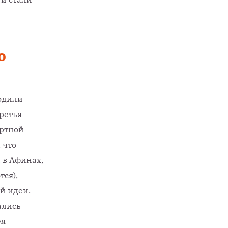
о
одили
ретья
ортной
 что
 в Афинах,
ся),
й идеи.
ались
ея