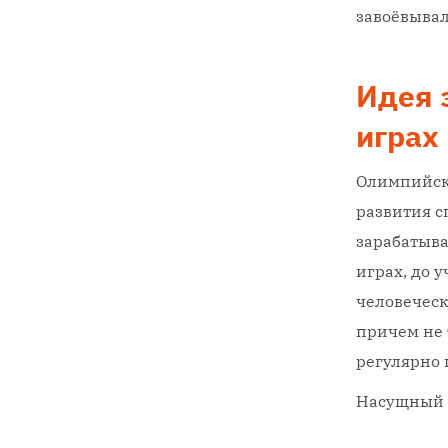
завоёвывал
Идея 
играх
Олимпийски
развития с
зарабатыва
играх, до 
человеческ
причем не 
регулярно
Насущный 