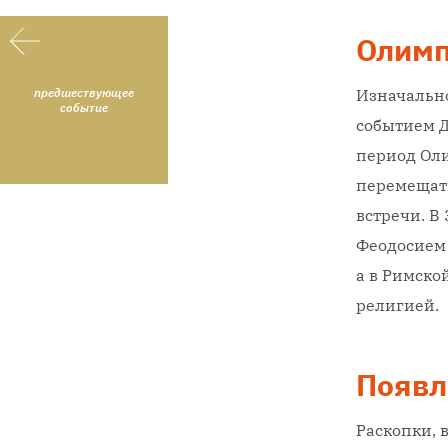
Олимп
предшествующее
Изначальн
событие
событием Д
период Ол
перемещать
встречи. В
Феодосием 
а в Римско
религией.
Появл
Раскопки, 