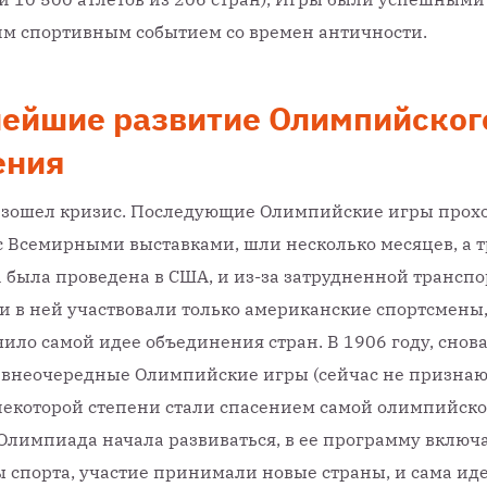
м спортивным событием со времен античности.
ейшие развитие Олимпийског
ения
изошел кризис. Последующие Олимпийские игры прох
с Всемирными выставками, шли несколько месяцев, а т
была проведена в США, и из-за затрудненной трансп
и в ней участвовали только американские спортсмены,
ило самой идее объединения стран. В 1906 году, снова
 внеочередные Олимпийские игры (сейчас не признают
некоторой степени стали спасением самой олимпийско
Олимпиада начала развиваться, в ее программу включ
 спорта, участие принимали новые страны, и сама ид