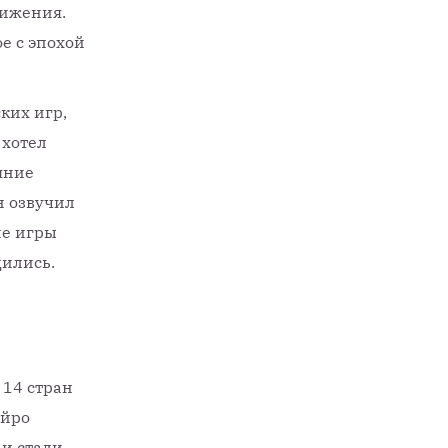
вижения.
е с эпохой
ких игр,
 хотел
яние
н озвучил
ие игры
дились.
 14 стран
ейро
 и стали