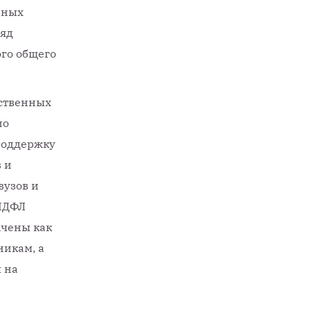
нных
ряд
го общего
рственных
по
поддержку
 и
вузов и
 НДФЛ
ачены как
никам, а
 на