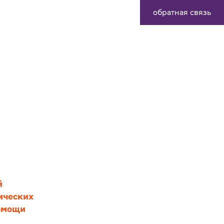
обратная связь
й
ических
помощи