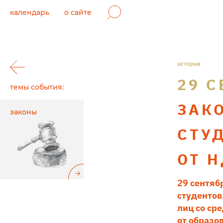
календарь
о сайте
история
29 С
темы события:
ЗАК
законы
СТУ
ОТ 
29 сентяб
студентов
лиц со ср
от образо