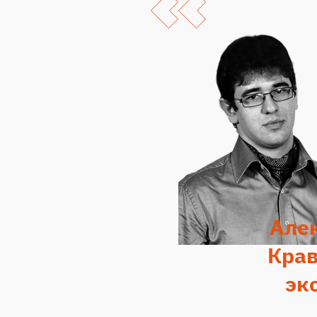
Але
Крав
эк