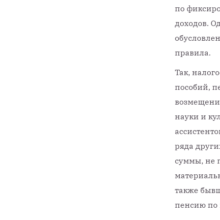
по фиксиро
доходов. О
обусловле
правила.
Так, налог
пособий, 
возмещению
науки и ку
ассистенто
ряда други
суммы, не 
материальн
также бывш
пенсию по 