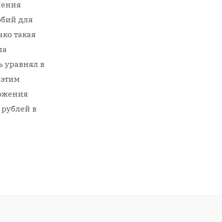
ления
бий для
ко такая
ла
 уравнял в
 этим
ложения
 рублей в